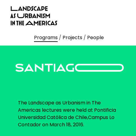
Skip
to
content
Landscape as Urbanism in the Americas
Programs
Projects
People
The Landscape as Urbanism in The
Americas lectures were held at Pontificia
Universidad Católica de Chile,Campus Lo
Contador on March 18, 2016.